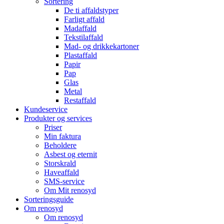
Sortering
De ti affaldstyper
Farligt affald
Madaffald
Tekstilaffald
Mad- og drikkekartoner
Plastaffald
Papir
Pap
Glas
Metal
Restaffald
Kundeservice
Produkter og services
Priser
Min faktura
Beholdere
Asbest og eternit
Storskrald
Haveaffald
SMS-service
Om Mit renosyd
Sorteringsguide
Om renosyd
Om renosyd