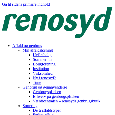
Gå til sidens primære indhold
Affald og genbrug
Min affaldsløsning
Helårsbolig
Sommerhus
Boligforening
Institution
Virksomhed
Ny i renosyd?
Tunø
Genbrug og genanvendelse
Genbrugspladsen
Erhverv på genbrugspladsen
Værdicentralen – renosyds genbrugsbutik
Sortering
De ti affaldstyper
Farligt affald