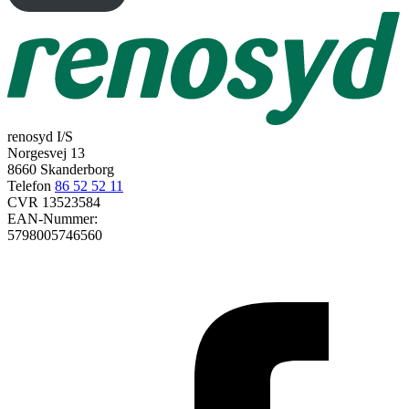
renosyd I/S
Norgesvej 13
8660 Skanderborg
Telefon
86 52 52 11
CVR 13523584
EAN-Nummer:
5798005746560