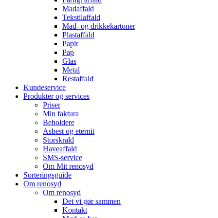
Madaffald
Tekstilaffald
Mad- og drikkekartoner
Plastaffald
Papir
Pap
Glas
Metal
Restaffald
Kundeservice
Produkter og services
Priser
Min faktura
Beholdere
Asbest og eternit
Storskrald
Haveaffald
SMS-service
Om Mit renosyd
Sorteringsguide
Om renosyd
Om renosyd
Det vi gør sammen
Kontakt