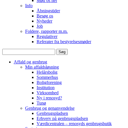
Mød os her
Info
Åbningstider
Besøg os
Nyheder
Job
Foldere, rapporter m.m.
Regulativer
Referater fra bestyrelsesmøder
Søg
efter:
Affald og genbrug
Min affaldsløsning
Helårsbolig
Sommerhus
Boligforening
Institution
Virksomhed
Ny i renosyd?
Tunø
Genbrug og genanvendelse
Genbrugspladsen
Erhverv på genbrugspladsen
Værdicentralen – renosyds genbrugsbutik