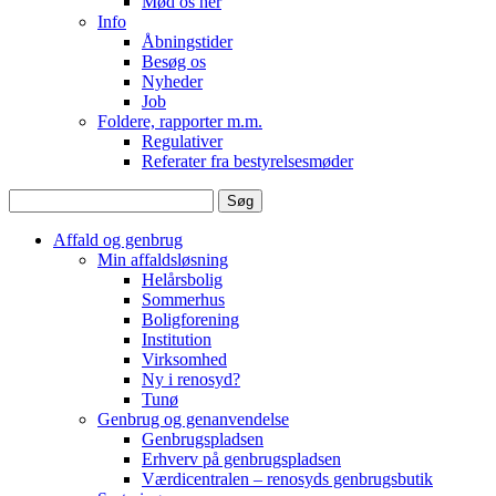
Mød os her
Info
Åbningstider
Besøg os
Nyheder
Job
Foldere, rapporter m.m.
Regulativer
Referater fra bestyrelsesmøder
Søg
efter:
Affald og genbrug
Min affaldsløsning
Helårsbolig
Sommerhus
Boligforening
Institution
Virksomhed
Ny i renosyd?
Tunø
Genbrug og genanvendelse
Genbrugspladsen
Erhverv på genbrugspladsen
Værdicentralen – renosyds genbrugsbutik