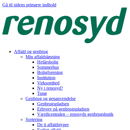
Gå til sidens primære indhold
Affald og genbrug
Min affaldsløsning
Helårsbolig
Sommerhus
Boligforening
Institution
Virksomhed
Ny i renosyd?
Tunø
Genbrug og genanvendelse
Genbrugspladsen
Erhverv på genbrugspladsen
Værdicentralen – renosyds genbrugsbutik
Sortering
De ti affaldstyper
Farligt affald