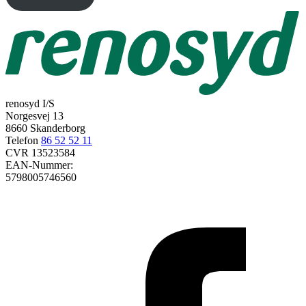
renosyd I/S
Norgesvej 13
8660 Skanderborg
Telefon
86 52 52 11
CVR 13523584
EAN-Nummer:
5798005746560