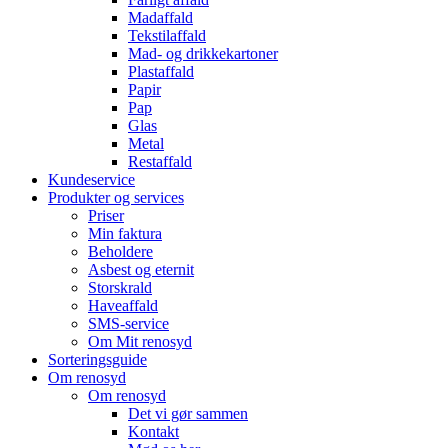
Madaffald
Tekstilaffald
Mad- og drikkekartoner
Plastaffald
Papir
Pap
Glas
Metal
Restaffald
Kundeservice
Produkter og services
Priser
Min faktura
Beholdere
Asbest og eternit
Storskrald
Haveaffald
SMS-service
Om Mit renosyd
Sorteringsguide
Om renosyd
Om renosyd
Det vi gør sammen
Kontakt