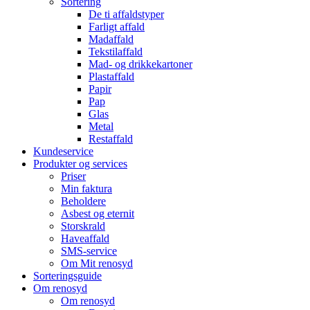
Sortering
De ti affaldstyper
Farligt affald
Madaffald
Tekstilaffald
Mad- og drikkekartoner
Plastaffald
Papir
Pap
Glas
Metal
Restaffald
Kundeservice
Produkter og services
Priser
Min faktura
Beholdere
Asbest og eternit
Storskrald
Haveaffald
SMS-service
Om Mit renosyd
Sorteringsguide
Om renosyd
Om renosyd