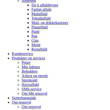
Sortering
De ti affaldstyper
Farligt affald
Madaffald
Tekstilaffald
Mad- og drikkekartoner
Plastaffald
Papir
Pap
Glas
Metal
Restaffald
Kundeservice
Produkter og services
Priser
Min faktura
Beholdere
Asbest og eternit
Storskrald
Haveaffald
SMS-service
Om Mit renosyd
Sorteringsguide
Om renosyd
Om renosyd