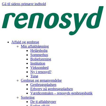
Gå til sidens primære indhold
Affald og genbrug
Min affaldsløsning
Helårsbolig
Sommerhus
Boligforening
Institution
Virksomhed
Ny i renosyd?
Tunø
Genbrug og genanvendelse
Genbrugspladsen
Erhverv på genbrugspladsen
Værdicentralen – renosyds genbrugsbutik
Sortering
De ti affaldstyper
Farligt affald