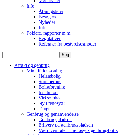
Mød os her
Info
Åbningstider
Besøg os
Nyheder
Job
Foldere, rapporter m.m.
Regulativer
Referater fra bestyrelsesmøder
Søg
efter:
Affald og genbrug
Min affaldsløsning
Helårsbolig
Sommerhus
Boligforening
Institution
Virksomhed
Ny i renosyd?
Tunø
Genbrug og genanvendelse
Genbrugspladsen
Erhverv på genbrugspladsen
Værdicentralen – renosyds genbrugsbutik