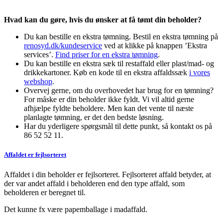
Hvad kan du gøre, hvis du ønsker at få tømt din beholder?
Du kan bestille en ekstra tømning. Bestil en ekstra tømning på
renosyd.dk/kundeservice
ved at klikke på knappen ’Ekstra
services’.
Find priser for en ekstra tømning
.
Du kan bestille en ekstra sæk til restaffald eller plast/mad- og
drikkekartoner. Køb en kode til en ekstra affaldssæk
i vores
webshop
.
Overvej gerne, om du overhovedet har brug for en tømning?
For måske er din beholder ikke fyldt. Vi vil altid gerne
afhjælpe fyldte beholdere. Men kan det vente til næste
planlagte tømning, er det den bedste løsning.
Har du yderligere spørgsmål til dette punkt, så kontakt os på
86 52 52 11.
Affaldet er fejlsorteret
Affaldet i din beholder er fejlsorteret. Fejlsorteret affald betyder, at
der var andet affald i beholderen end den type affald, som
beholderen er beregnet til.
Det kunne fx være papemballage i madaffald.