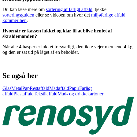
Du kan læse mere om
sortering af farligt affald
, tjekke
sorteringsguiden
eller se videoen om hvor det
miljøfarlige affald
kommer hen
.
Hvornår er kassen lukket og klar til at blive hentet af
skraldemanden?
Når alle 4 hasper er lukket forsvarligt, den ikke vejer mere end 4 kg,
og den er sat ud på låget af en beholder.
Se også her
Glas
Metal
Pap
Restaffald
Madaffald
Papir
Farligt
affald
Plastaffald
Tekstilaffald
Mad- og drikkekartoner