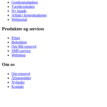
Genbrugspladsen
Værdicentralen
Ny kunde
Affald i krisesituationer
Webportal
Produkter og services
Priser
Beholdere
Om Mit renosyd
SMS-service
Webshop
Om os
Om renosyd
Åbningstider
Nyheder
Kontakt