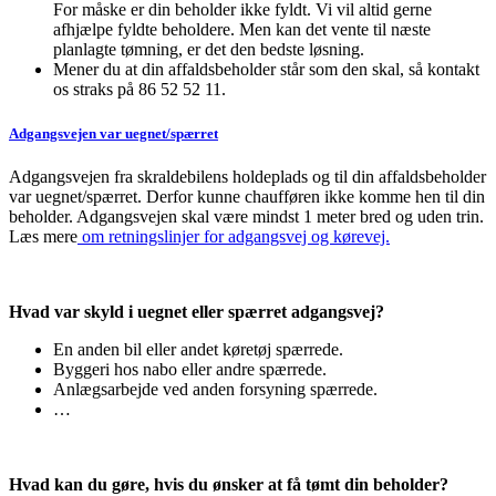
For måske er din beholder ikke fyldt. Vi vil altid gerne
afhjælpe fyldte beholdere. Men kan det vente til næste
planlagte tømning, er det den bedste løsning.
Mener du at din affaldsbeholder står som den skal, så kontakt
os straks på 86 52 52 11.
Adgangsvejen var uegnet/spærret
Adgangsvejen fra skraldebilens holdeplads og til din affaldsbeholder
var uegnet/spærret. Derfor kunne chaufføren ikke komme hen til din
beholder. Adgangsvejen skal være mindst 1 meter bred og uden trin.
Læs mere
om retningslinjer for adgangsvej og kørevej.
Hvad var skyld i uegnet eller spærret adgangsvej?
En anden bil eller andet køretøj spærrede.
Byggeri hos nabo eller andre spærrede.
Anlægsarbejde ved anden forsyning spærrede.
…
Hvad kan du gøre, hvis du ønsker at få tømt din beholder?