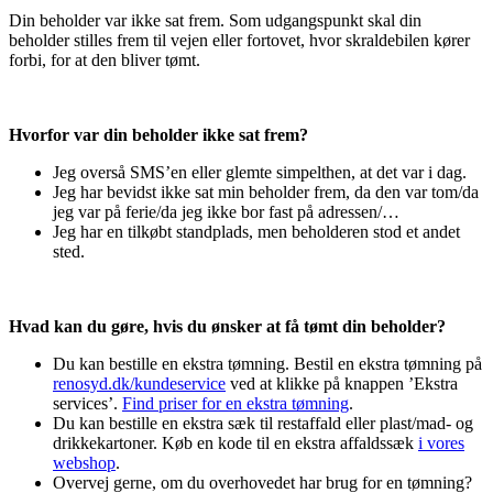
Din beholder var ikke sat frem. Som udgangspunkt skal din
beholder stilles frem til vejen eller fortovet, hvor skraldebilen kører
forbi, for at den bliver tømt.
Hvorfor var din beholder ikke sat frem?
Jeg overså SMS’en eller glemte simpelthen, at det var i dag.
Jeg har bevidst ikke sat min beholder frem, da den var tom/da
jeg var på ferie/da jeg ikke bor fast på adressen/…
Jeg har en tilkøbt standplads, men beholderen stod et andet
sted.
Hvad kan du gøre, hvis du ønsker at få tømt din beholder?
Du kan bestille en ekstra tømning. Bestil en ekstra tømning på
renosyd.dk/kundeservice
ved at klikke på knappen ’Ekstra
services’.
Find priser for en ekstra tømning
.
Du kan bestille en ekstra sæk til restaffald eller plast/mad- og
drikkekartoner. Køb en kode til en ekstra affaldssæk
i vores
webshop
.
Overvej gerne, om du overhovedet har brug for en tømning?