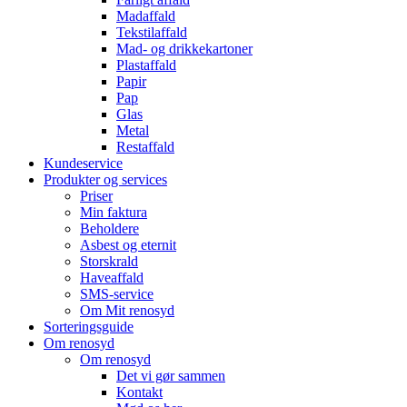
Madaffald
Tekstilaffald
Mad- og drikkekartoner
Plastaffald
Papir
Pap
Glas
Metal
Restaffald
Kundeservice
Produkter og services
Priser
Min faktura
Beholdere
Asbest og eternit
Storskrald
Haveaffald
SMS-service
Om Mit renosyd
Sorteringsguide
Om renosyd
Om renosyd
Det vi gør sammen
Kontakt