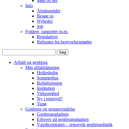
Mød os her
Info
Åbningstider
Besøg os
Nyheder
Job
Foldere, rapporter m.m.
Regulativer
Referater fra bestyrelsesmøder
Søg
efter:
Affald og genbrug
Min affaldsløsning
Helårsbolig
Sommerhus
Boligforening
Institution
Virksomhed
Ny i renosyd?
Tunø
Genbrug og genanvendelse
Genbrugspladsen
Erhverv på genbrugspladsen
Værdicentralen – renosyds genbrugsbutik