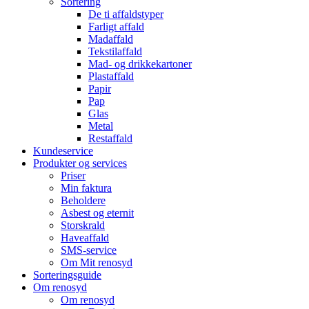
Sortering
De ti affaldstyper
Farligt affald
Madaffald
Tekstilaffald
Mad- og drikkekartoner
Plastaffald
Papir
Pap
Glas
Metal
Restaffald
Kundeservice
Produkter og services
Priser
Min faktura
Beholdere
Asbest og eternit
Storskrald
Haveaffald
SMS-service
Om Mit renosyd
Sorteringsguide
Om renosyd
Om renosyd