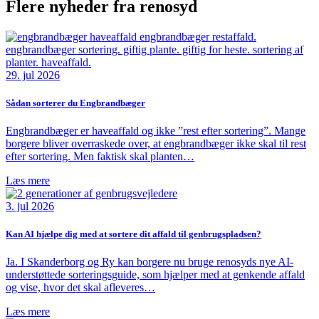
Flere nyheder fra renosyd
29. jul 2026
Sådan sorterer du Engbrandbæger
Engbrandbæger er haveaffald og ikke ”rest efter sortering”. Mange
borgere bliver overraskede over, at engbrandbæger ikke skal til rest
efter sortering. Men faktisk skal planten…
Læs mere
3. jul 2026
Kan AI hjælpe dig med at sortere dit affald til genbrugspladsen?
Ja. I Skanderborg og Ry kan borgere nu bruge renosyds nye AI-
understøttede sorteringsguide, som hjælper med at genkende affald
og vise, hvor det skal afleveres…
Læs mere