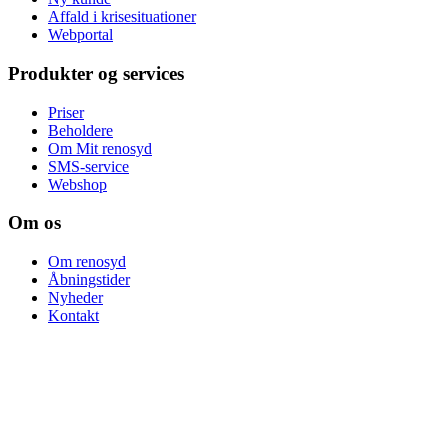
Affald i krisesituationer
Webportal
Produkter og services
Priser
Beholdere
Om Mit renosyd
SMS-service
Webshop
Om os
Om renosyd
Åbningstider
Nyheder
Kontakt