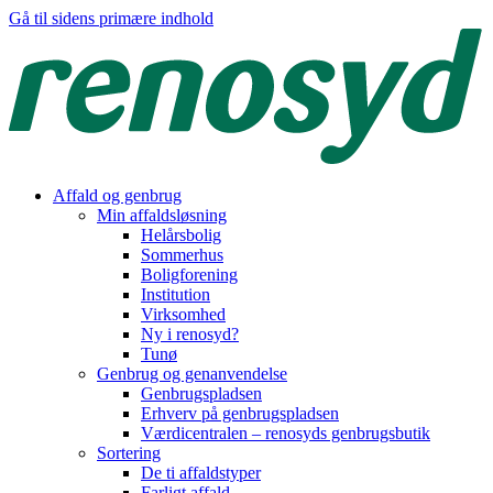
Gå til sidens primære indhold
Affald og genbrug
Min affaldsløsning
Helårsbolig
Sommerhus
Boligforening
Institution
Virksomhed
Ny i renosyd?
Tunø
Genbrug og genanvendelse
Genbrugspladsen
Erhverv på genbrugspladsen
Værdicentralen – renosyds genbrugsbutik
Sortering
De ti affaldstyper
Farligt affald