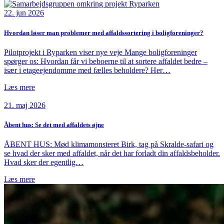
22. jun 2026
Hvordan løser man problemer med affaldssortering i boligforeninger?
Pilotprojekt i Ryparken viser nye veje Mange boligforeninger
spørger os: Hvordan får vi beboerne til at sortere affaldet bedre –
især i etageejendomme med fælles beholdere? Her…
Læs mere
21. maj 2026
Åbent hus: Se det med affaldets øjne
ÅBENT HUS: Mød klimamonsteret Birk, tag på Skralde-safari og
se hvad der sker med affaldet, når det har forladt din affaldsbeholder.
Hvad sker der egentlig…
Læs mere