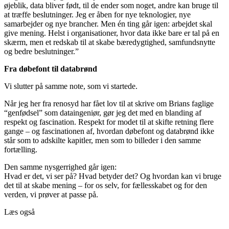
øjeblik, data bliver født, til de ender som noget, andre kan bruge til
at træffe beslutninger. Jeg er åben for nye teknologier, nye
samarbejder og nye brancher. Men én ting går igen: arbejdet skal
give mening. Helst i organisationer, hvor data ikke bare er tal på en
skærm, men et redskab til at skabe bæredygtighed, samfundsnytte
og bedre beslutninger.”
Fra døbefont til databrønd
Vi slutter på samme note, som vi startede.
Når jeg her fra renosyd har fået lov til at skrive om Brians faglige
“genfødsel” som dataingeniør, gør jeg det med en blanding af
respekt og fascination. Respekt for modet til at skifte retning flere
gange – og fascinationen af, hvordan døbefont og databrønd ikke
står som to adskilte kapitler, men som to billeder i den samme
fortælling.
Den samme nysgerrighed går igen:
Hvad er det, vi ser på? Hvad betyder det? Og hvordan kan vi bruge
det til at skabe mening – for os selv, for fællesskabet og for den
verden, vi prøver at passe på.
Læs også