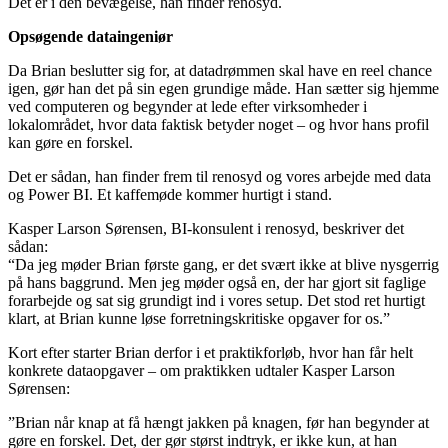
Det er i den bevægelse, han finder renosyd.
Opsøgende dataingeniør
Da Brian beslutter sig for, at datadrømmen skal have en reel chance
igen, gør han det på sin egen grundige måde. Han sætter sig hjemme
ved computeren og begynder at lede efter virksomheder i
lokalområdet, hvor data faktisk betyder noget – og hvor hans profil
kan gøre en forskel.
Det er sådan, han finder frem til renosyd og vores arbejde med data
og Power BI. Et kaffemøde kommer hurtigt i stand.
Kasper Larson Sørensen, BI-konsulent i renosyd, beskriver det
sådan:
“Da jeg møder Brian første gang, er det svært ikke at blive nysgerrig
på hans baggrund. Men jeg møder også en, der har gjort sit faglige
forarbejde og sat sig grundigt ind i vores setup. Det stod ret hurtigt
klart, at Brian kunne løse forretningskritiske opgaver for os.”
Kort efter starter Brian derfor i et praktikforløb, hvor han får helt
konkrete dataopgaver – om praktikken udtaler Kasper Larson
Sørensen:
”Brian når knap at få hængt jakken på knagen, før han begynder at
gøre en forskel. Det, der gør størst indtryk, er ikke kun, at han