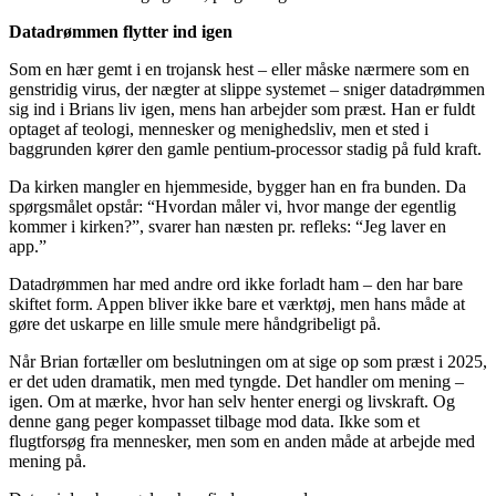
Datadrømmen flytter ind igen
Som en hær gemt i en trojansk hest – eller måske nærmere som en
genstridig virus, der nægter at slippe systemet – sniger datadrømmen
sig ind i Brians liv igen, mens han arbejder som præst. Han er fuldt
optaget af teologi, mennesker og menighedsliv, men et sted i
baggrunden kører den gamle pentium-processor stadig på fuld kraft.
Da kirken mangler en hjemmeside, bygger han en fra bunden. Da
spørgsmålet opstår: “Hvordan måler vi, hvor mange der egentlig
kommer i kirken?”, svarer han næsten pr. refleks: “Jeg laver en
app.”
Datadrømmen har med andre ord ikke forladt ham – den har bare
skiftet form. Appen bliver ikke bare et værktøj, men hans måde at
gøre det uskarpe en lille smule mere håndgribeligt på.
Når Brian fortæller om beslutningen om at sige op som præst i 2025,
er det uden dramatik, men med tyngde. Det handler om mening –
igen. Om at mærke, hvor han selv henter energi og livskraft. Og
denne gang peger kompasset tilbage mod data. Ikke som et
flugtforsøg fra mennesker, men som en anden måde at arbejde med
mening på.