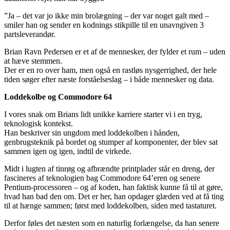
”Ja – det var jo ikke min brolægning – der var noget galt med –
smiler han og sender en kodnings stikpille til en unavngiven 3
partsleverandør.
Brian Ravn Pedersen er et af de mennesker, der fylder et rum – uden
at hæve stemmen.
Der er en ro over ham, men også en rastløs nysgerrighed, der hele
tiden søger efter næste forståelseslag – i både mennesker og data.
Loddekolbe og Commodore 64
I vores snak om Brians lidt unikke karriere starter vi i en tryg,
teknologisk kontekst.
Han beskriver sin ungdom med loddekolben i hånden,
genbrugsteknik på bordet og stumper af komponenter, der blev sat
sammen igen og igen, indtil de virkede.
Midt i lugten af tinrøg og afbrændte printplader står en dreng, der
fascineres af teknologien bag Commodore 64’eren og senere
Pentium-processoren – og af koden, han faktisk kunne få til at gøre,
hvad han bad den om. Det er her, han opdager glæden ved at få ting
til at hænge sammen; først med loddekolben, siden med tastaturet.
Derfor føles det næsten som en naturlig forlængelse, da han senere