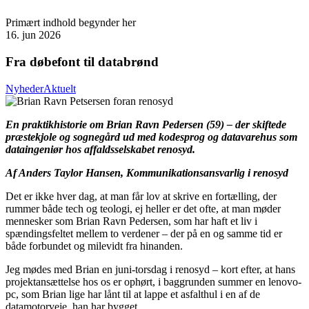
Primært indhold begynder her
16. jun 2026
Fra døbefont til databrønd
Nyheder
Aktuelt
En praktikhistorie om Brian Ravn Pedersen (59) – der skiftede
præstekjole og sognegård ud med kodesprog og datavarehus som
dataingeniør hos affaldsselskabet renosyd.
Af Anders Taylor Hansen, Kommunikationsansvarlig i renosyd
Det er ikke hver dag, at man får lov at skrive en fortælling, der
rummer både tech og teologi, ej heller er det ofte, at man møder
mennesker som Brian Ravn Pedersen, som har haft et liv i
spændingsfeltet mellem to verdener – der på en og samme tid er
både forbundet og milevidt fra hinanden.
Jeg mødes med Brian en juni-torsdag i renosyd – kort efter, at hans
projektansættelse hos os er ophørt, i baggrunden summer en lenovo-
pc, som Brian lige har lånt til at lappe et asfalthul i en af de
datamotorveje, han har bygget.