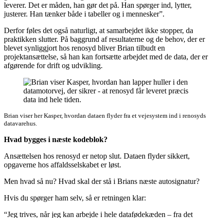
leverer. Det er måden, han gør det på. Han spørger ind, lytter,
justerer. Han tænker både i tabeller og i mennesker”.
Derfor føles det også naturligt, at samarbejdet ikke stopper, da
praktikken slutter. På baggrund af resultaterne og de behov, der er
blevet synliggjort hos renosyd bliver Brian tilbudt en
projektansættelse, så han kan fortsætte arbejdet med de data, der er
afgørende for drift og udvikling.
Brian viser her Kasper, hvordan dataen flyder fra et vejesystem ind i renosyds
datavarehus.
Hvad bygges i næste kodeblok?
Ansættelsen hos renosyd er netop slut. Dataen flyder sikkert,
opgaverne hos affaldsselskabet er løst.
Men hvad så nu? Hvad skal der stå i Brians næste autosignatur?
Hvis du spørger ham selv, så er retningen klar:
“Jeg trives, når jeg kan arbejde i hele datafødekæden – fra det