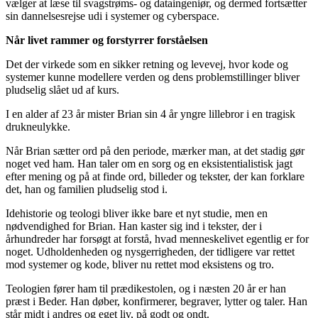
vælger at læse til svagstrøms- og dataingeniør, og dermed fortsætter
sin dannelsesrejse udi i systemer og cyberspace.
Når livet rammer og forstyrrer forståelsen
Det der virkede som en sikker retning og levevej, hvor kode og
systemer kunne modellere verden og dens problemstillinger bliver
pludselig slået ud af kurs.
I en alder af 23 år mister Brian sin 4 år yngre lillebror i en tragisk
drukneulykke.
Når Brian sætter ord på den periode, mærker man, at det stadig gør
noget ved ham. Han taler om en sorg og en eksistentialistisk jagt
efter mening og på at finde ord, billeder og tekster, der kan forklare
det, han og familien pludselig stod i.
Idehistorie og teologi bliver ikke bare et nyt studie, men en
nødvendighed for Brian. Han kaster sig ind i tekster, der i
århundreder har forsøgt at forstå, hvad menneskelivet egentlig er for
noget. Udholdenheden og nysgerrigheden, der tidligere var rettet
mod systemer og kode, bliver nu rettet mod eksistens og tro.
Teologien fører ham til prædikestolen, og i næsten 20 år er han
præst i Beder. Han døber, konfirmerer, begraver, lytter og taler. Han
står midt i andres og eget liv, på godt og ondt.