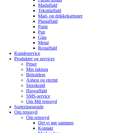
Madaffald
Tekstilaffald
Mad- og drikkekartoner
Plastaffald
Papir
Pap
Glas
Metal
Restaffald
Kundeservice
Produkter og services
Priser
Min faktura
Beholdere
Asbest og eternit
Storskrald
Haveaffald
SMS-service
Om Mit renosyd
Sorteringsguide
Om renosyd
Om renosyd
Det vi gør sammen
Kontakt