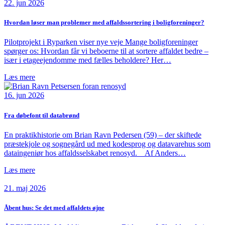
22. jun 2026
Hvordan løser man problemer med affaldssortering i boligforeninger?
Pilotprojekt i Ryparken viser nye veje Mange boligforeninger
spørger os: Hvordan får vi beboerne til at sortere affaldet bedre –
især i etageejendomme med fælles beholdere? Her…
Læs mere
16. jun 2026
Fra døbefont til databrønd
En praktikhistorie om Brian Ravn Pedersen (59) – der skiftede
præstekjole og sognegård ud med kodesprog og datavarehus som
dataingeniør hos affaldsselskabet renosyd. Af Anders…
Læs mere
21. maj 2026
Åbent hus: Se det med affaldets øjne