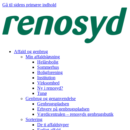
Gå til sidens primære indhold
Affald og genbrug
Min affaldsløsning
Helårsbolig
Sommerhus
Boligforening
Institution
Virksomhed
Ny i renosyd?
Tunø
Genbrug og genanvendelse
Genbrugspladsen
Erhverv på genbrugspladsen
Værdicentralen – renosyds genbrugsbutik
Sortering
De ti affaldstyper
Farligt affald