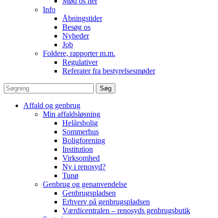
Mød os her
Info
Åbningstider
Besøg os
Nyheder
Job
Foldere, rapporter m.m.
Regulativer
Referater fra bestyrelsesmøder
Søg
efter:
Affald og genbrug
Min affaldsløsning
Helårsbolig
Sommerhus
Boligforening
Institution
Virksomhed
Ny i renosyd?
Tunø
Genbrug og genanvendelse
Genbrugspladsen
Erhverv på genbrugspladsen
Værdicentralen – renosyds genbrugsbutik