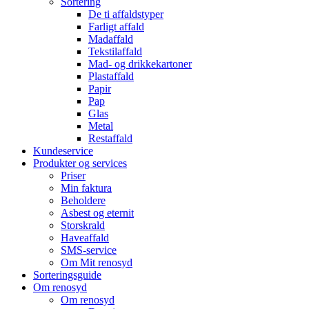
Sortering
De ti affaldstyper
Farligt affald
Madaffald
Tekstilaffald
Mad- og drikkekartoner
Plastaffald
Papir
Pap
Glas
Metal
Restaffald
Kundeservice
Produkter og services
Priser
Min faktura
Beholdere
Asbest og eternit
Storskrald
Haveaffald
SMS-service
Om Mit renosyd
Sorteringsguide
Om renosyd
Om renosyd