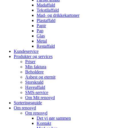
Madaffald
Tekstilaffald
Mad- og drikkekartoner
Plastaffald
Papir
Pap
Glas
Metal
Restaffald
Kundeservice
Produkter og services
Priser
Min faktura
Beholdere
Asbest og eternit
Storskrald
Haveaffald
SMS-service
Om Mit renosyd
Sorteringsguide
Om renosyd
Om renosyd
Det vi gør sammen
Kontakt