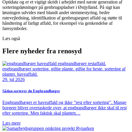
Optidata og er et vigtigt skridt i arbejdet med næste generation af
sorteringsløsninger på genbrugspladser i Østjylland. På sigt kan
løsningen udvides med blandt andet stemmestyring, bedre
rutevejledning, identifikation af genbrugsegnet affald og støtte til
håndtering af farligt affald, for eksempel via genkendelse af
faresymboler.
Læs også
Flere nyheder fra renosyd
29. jul 2026
Sådan sorterer du Engbrandbæger
Engbrandbæger er haveaffald og ikke ”rest efter sortering”. Mange
borgere bliver overraskede over, at engbrandbæger ikke skal til rest
efter sortering. Men faktisk skal planten…
Læs mere