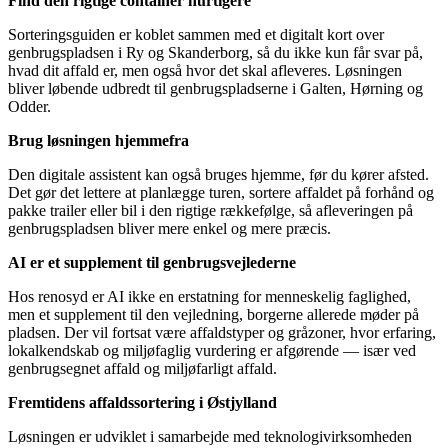
Find den rigtige container hurtigere
Sorteringsguiden er koblet sammen med et digitalt kort over
genbrugspladsen i Ry og Skanderborg, så du ikke kun får svar på,
hvad dit affald er, men også hvor det skal afleveres. Løsningen
bliver løbende udbredt til genbrugspladserne i Galten, Hørning og
Odder.
Brug løsningen hjemmefra
Den digitale assistent kan også bruges hjemme, før du kører afsted.
Det gør det lettere at planlægge turen, sortere affaldet på forhånd og
pakke trailer eller bil i den rigtige rækkefølge, så afleveringen på
genbrugspladsen bliver mere enkel og mere præcis.
AI er et supplement til genbrugsvejlederne
Hos renosyd er AI ikke en erstatning for menneskelig faglighed,
men et supplement til den vejledning, borgerne allerede møder på
pladsen. Der vil fortsat være affaldstyper og gråzoner, hvor erfaring,
lokalkendskab og miljøfaglig vurdering er afgørende — især ved
genbrugsegnet affald og miljøfarligt affald.
Fremtidens affaldssortering i Østjylland
Løsningen er udviklet i samarbejde med teknologivirksomheden