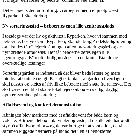
at bruge ”den første og bedste” container ved siden af.
Det er præcis den udfordring, vi arbejder med i et pilotprojekt i
Ryparken i Skanderborg.
Ny sorteringsgård – beboernes egen lille genbrugsplads
I torsdags var der liv og aktivitet i Ryparken, hvor vi sammen med
beboerne, bestyrelsen i Ryparken, Skanderborg Andelsboligforening
og ”Fælles Om” fejrede åbningen af en ny sorteringsgård og de
nyindrettede affaldsøer. Her får beboerne deres egen lille
“genbrugsplads” midt i boligområdet – med korte afstande og
overskuelige løsninger.
Sorteringsgården er indrettet, så det bliver både lettere og mere
intuitivt at sortere rigtigt. På sigt er tanken, at gården i hverdagen
skal passes og plejes af frivillige beboere med støtte fra renosyd. Det
skal være med til at skabe lokalt ejerskab og en synlig, daglig
opmærksomhed på sortering.
Affaldsevent og konkret demonstration
Åbningen blev markeret med et affaldsevent for både børn og
voksne. Børnene deltog i aktiviteter og viste, at de allerede har godt
styr på affaldssortering – og de var hurtige til at spotte fejl, da vi
sammen kiggede nærmere på indholdet i en af beholderne.