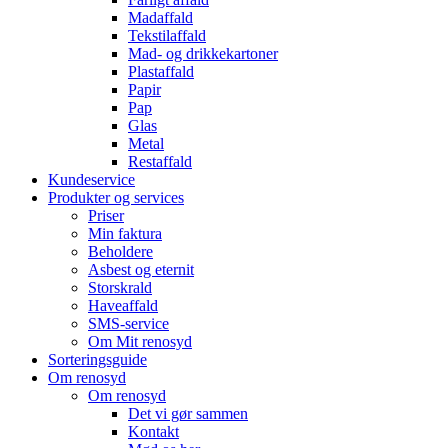
Madaffald
Tekstilaffald
Mad- og drikkekartoner
Plastaffald
Papir
Pap
Glas
Metal
Restaffald
Kundeservice
Produkter og services
Priser
Min faktura
Beholdere
Asbest og eternit
Storskrald
Haveaffald
SMS-service
Om Mit renosyd
Sorteringsguide
Om renosyd
Om renosyd
Det vi gør sammen
Kontakt