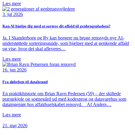
Læs mere
3. jul 2026
Kan AI hjælpe dig med at sortere dit affald til genbrugspladsen?
Ja. I Skanderborg og Ry kan borgere nu bruge renosyds nye AI-
understøttede sorteringsguide, som hjælper med at genkende affald
og vise, hvor det skal afleveres…
Læs mere
16. jun 2026
Fra døbefont til databrønd
En praktikhistorie om Brian Ravn Pedersen (59) – der skiftede
præstekjole og sognegård ud med kodesprog og datavarehus som
dataingeniør hos affaldsselskabet renosyd. Af Anders…
Læs mere
21. maj 2026