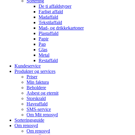
Sortering
De ti affaldstyper
Farligt affald
Madaffald
Tekstilaffald
Mad- og drikkekartoner
Plastaffald
Papir
Pap
Glas
Metal
Restaffald
Kundeservice
Produkter og services
Priser
Min faktura
Beholdere
Asbest og eternit
Storskrald
Haveaffald
SMS-service
Om Mit renosyd
Sorteringsguide
Om renosyd
Om renosyd