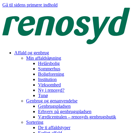
Gå til sidens primære indhold
Affald og genbrug
Min affaldsløsning
Helårsbolig
Sommerhus
Boligforening
Institution
Virksomhed
Ny i renosyd?
Tunø
Genbrug og genanvendelse
Genbrugspladsen
Erhverv på genbrugspladsen
Værdicentralen – renosyds genbrugsbutik
Sortering
De ti affaldstyper
Farligt affald