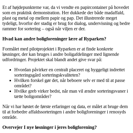
Et af højdepunkterne var, da vi vendte en papircontainer på hovedet
som en praktisk demonstration. Her dukkede der både madaffald,
plast og metal op mellem papir og pap. Det illustrerede meget
tydeligt, hvorfor der stadig er brug for dialog, undervisning og bedre
rammer for sortering – også når viljen er der.
Hvad kan andre boligforeninger lære af Ryparken?
Formålet med pilotprojektet i Ryparken er at finde konkrete
løsninger, der kan bruges i andre boligafdelinger med lignende
udfordringer. Projektet skal blandt andet give svar på:
Hvordan påvirker en centralt placeret og hyggeligt indrettet
sorteringsgård sorteringskvaliteten?
Hvilken forskel gør det, når beboere selv er med til at passe
området?
Hvilke greb virker bedst, når man vil ændre sorteringsvaner i
tætte boligområder?
Når vi har høstet de første erfaringer og data, er målet at bruge dem
til at forbedre affaldssorteringen i andre boligforeninger i renosyds
område.
Overvejer I nye løsninger i jeres boligforening?