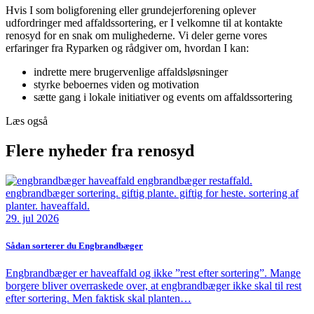
Hvis I som boligforening eller grundejerforening oplever
udfordringer med affaldssortering, er I velkomne til at kontakte
renosyd for en snak om mulighederne. Vi deler gerne vores
erfaringer fra Ryparken og rådgiver om, hvordan I kan:
indrette mere brugervenlige affaldsløsninger
styrke beboernes viden og motivation
sætte gang i lokale initiativer og events om affaldssortering
Læs også
Flere nyheder fra renosyd
29. jul 2026
Sådan sorterer du Engbrandbæger
Engbrandbæger er haveaffald og ikke ”rest efter sortering”. Mange
borgere bliver overraskede over, at engbrandbæger ikke skal til rest
efter sortering. Men faktisk skal planten…