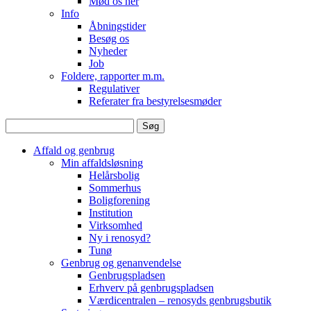
Mød os her
Info
Åbningstider
Besøg os
Nyheder
Job
Foldere, rapporter m.m.
Regulativer
Referater fra bestyrelsesmøder
Søg
efter:
Affald og genbrug
Min affaldsløsning
Helårsbolig
Sommerhus
Boligforening
Institution
Virksomhed
Ny i renosyd?
Tunø
Genbrug og genanvendelse
Genbrugspladsen
Erhverv på genbrugspladsen
Værdicentralen – renosyds genbrugsbutik